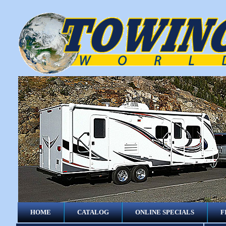
HOME
CATALOG
ONLINE SPECIALS
F