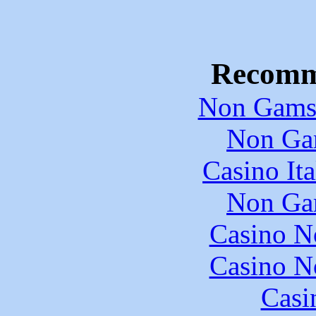
Recomm
Non Gams
Non Ga
Casino It
Non Ga
Casino N
Casino N
Casi