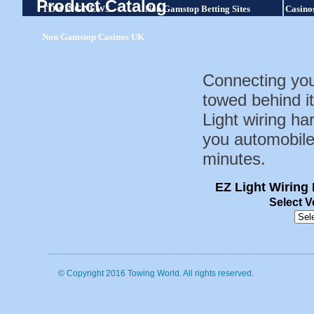
Product Catalog
TOWING NEWS
Non Gamstop Betting Sites
Casino
Non Gamstop Casinos UK
Connecting you
towed behind i
Light wiring h
you automobile'
minutes.
EZ Light Wiring
Select V
© Copyright 2016 Towing World. All rights reserved.