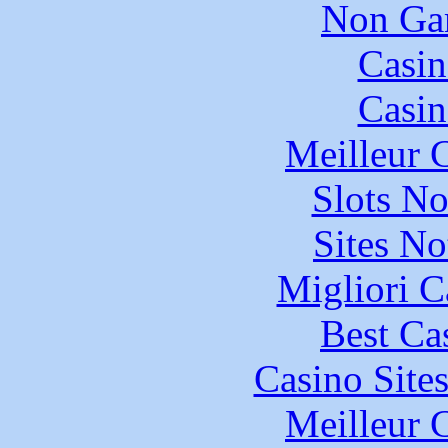
Non Ga
Casin
Casin
Meilleur 
Slots N
Sites N
Migliori 
Best Ca
Casino Site
Meilleur 